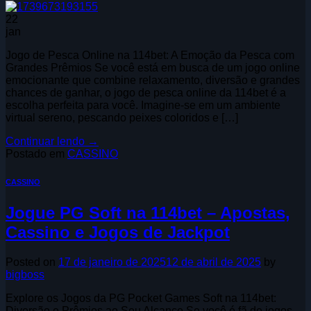
22
jan
Jogo de Pesca Online na 114bet: A Emoção da Pesca com
Grandes Prêmios Se você está em busca de um jogo online
emocionante que combine relaxamento, diversão e grandes
chances de ganhar, o jogo de pesca online da 114bet é a
escolha perfeita para você. Imagine-se em um ambiente
virtual sereno, pescando peixes coloridos e […]
Continuar lendo
→
Postado em
CASSINO
CASSINO
Jogue PG Soft na 114bet – Apostas,
Cassino e Jogos de Jackpot
Posted on
17 de janeiro de 2025
12 de abril de 2025
by
bigboss
Explore os Jogos da PG Pocket Games Soft na 114bet:
Diversão e Prêmios ao Seu Alcance Se você é fã de jogos