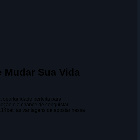
e Mudar Sua Vida
a oportunidade perfeita para
moção e a chance de conquistar
 114bet, as vantagens de apostar nessa