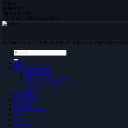
e-mail:
endereço:
marca: 114bet
site:https://114betcom.com.br
114bet
©2025 114betcom.com.br.Todos os direitos reservados.
HOME
APRESENTANDO
Baixe 114bet
Política de Privacidade
Termos e condições
Contato
CASSINO
ESPORTES
LOTERIA
LUTA DE GALO
Slots
cartas
Pescaria