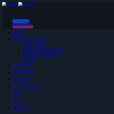
Skip
to
content
ENTRAR
REGISTRO
HOME
APRESENTANDO
Baixe 114bet
Política de Privacidade
Termos e condições
Contato
CASSINO
ESPORTES
LOTERIA
LUTA DE GALO
Slots
cartas
Pescaria