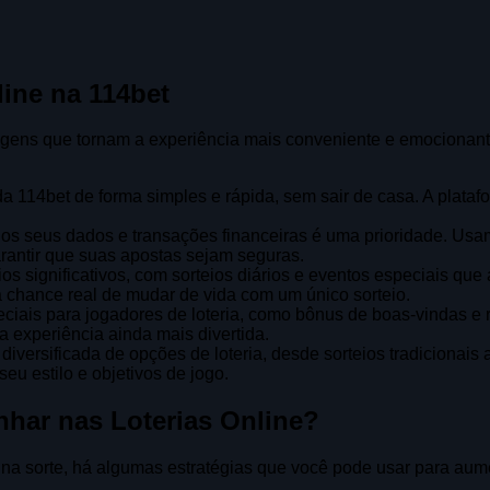
ine na 114bet
ntagens que tornam a experiência mais conveniente e emocionant
a 114bet de forma simples e rápida, sem sair de casa. A platafor
s seus dados e transações financeiras é uma prioridade. Usam
rantir que suas apostas sejam seguras.
os significativos, com sorteios diários e eventos especiais q
chance real de mudar de vida com um único sorteio.
iais para jogadores de loteria, como bônus de boas-vindas e r
 experiência ainda mais divertida.
versificada de opções de loteria, desde sorteios tradicionais 
eu estilo e objetivos de jogo.
har nas Loterias Online?
na sorte, há algumas estratégias que você pode usar para aum