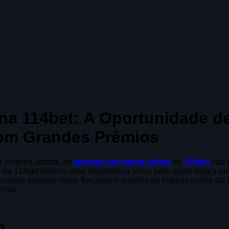
 na 114bet: A Oportunidade d
om Grandes Prêmios
 simples aposta, as
apostas em loteria online
da
114bet
são 
as da 114bet oferece uma experiência única para quem busca e
o, vamos explorar como funciona o sistema de loterias online da
nhar.
?