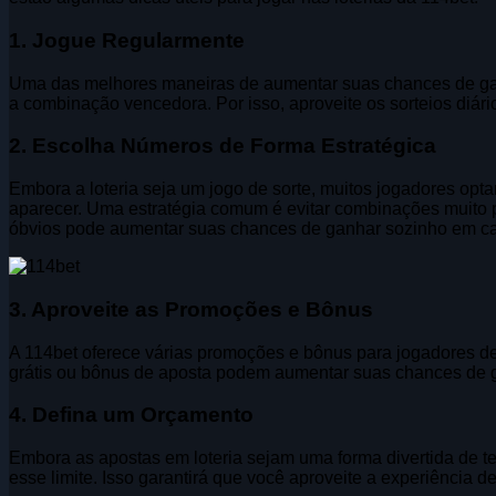
1. Jogue Regularmente
Uma das melhores maneiras de aumentar suas chances de ganha
a combinação vencedora. Por isso, aproveite os sorteios diár
2. Escolha Números de Forma Estratégica
Embora a loteria seja um jogo de sorte, muitos jogadores 
aparecer. Uma estratégia comum é evitar combinações muito 
óbvios pode aumentar suas chances de ganhar sozinho em cas
3. Aproveite as Promoções e Bônus
A 114bet oferece várias promoções e bônus para jogadores de
grátis ou bônus de aposta podem aumentar suas chances de 
4. Defina um Orçamento
Embora as apostas em loteria sejam uma forma divertida de te
esse limite. Isso garantirá que você aproveite a experiência