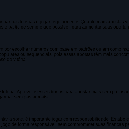
r nas loterias é jogar regularmente. Quanto mais apostas você
ios e participe sempre que possível, para aumentar suas oportu
optam por escolher números com base em padrões ou em combin
populares ou sequenciais, pois essas apostas têm mais conco
o de vitória.
 loteria. Aproveite esses bônus para apostar mais sem precis
ganhar sem gastar mais.
ntar a sorte, é importante jogar com responsabilidade. Estabe
 de jogo de forma responsável, sem comprometer suas finanças p